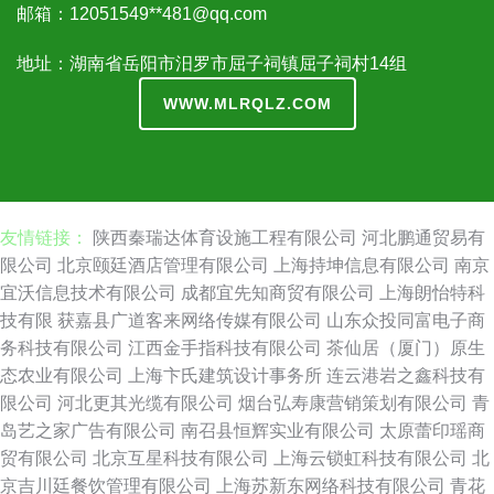
邮箱：12051549**
481@qq.com
地址：湖南省岳阳市汨罗市屈子祠镇屈子祠村14组
WWW.MLRQLZ.COM
友情链接：
陕西秦瑞达体育设施工程有限公司
河北鹏通贸易有
限公司
北京颐廷酒店管理有限公司
上海持坤信息有限公司
南京
宜沃信息技术有限公司
成都宜先知商贸有限公司
上海朗怡特科
技有限
获嘉县广道客来网络传媒有限公司
山东众投同富电子商
务科技有限公司
江西金手指科技有限公司
茶仙居（厦门）原生
态农业有限公司
上海卞氏建筑设计事务所
连云港岩之鑫科技有
限公司
河北更其光缆有限公司
烟台弘寿康营销策划有限公司
青
岛艺之家广告有限公司
南召县恒辉实业有限公司
太原蕾印瑶商
贸有限公司
北京互星科技有限公司
上海云锁虹科技有限公司
北
京吉川廷餐饮管理有限公司
上海苏新东网络科技有限公司
青花