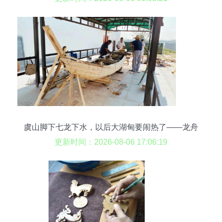
虞山脚下七龙下水，以后大湖甸要闹热了——龙舟
诞生与乡土记忆的双重激流
更新时间：2026-08-06 17:06:19