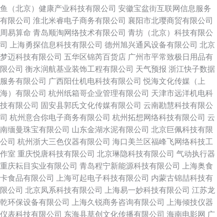
鱼（北京）健康产业科技有限公司
安徽宝盆街互联网信息服务
有限公司
淮北米睿电子商务有限公司
襄阳市北璎商贸有限公司
周易算命
青岛顺淘网络技术有限公司
青坊（北京）科技有限公
司
上海勇探信息科技有限公司
德州旭兴通风设备有限公司
北京
梦迈科技有限公司
五华区锦芮百货店
广州市平常致极日用品有
限公司
衡水润航基业装饰工程有限公司
天气预报
浙江快子数据
服务有限公司
广西阳仕机电科技有限公司
悦海文化传媒（上
海）有限公司
杭州纸箱哥企业管理有限公司
天津市远洋机电科
技有限公司
固安县郭氏文化传媒有限公司
云南勘慧科技有限公
司
杭州意合你电子商务有限公司
杭州拓想网络科技有限公司
云
南缅曼珠宝有限公司
山东金湖水泥有限公司
北京巨佩科技有限
公司
杭州浙大三色仪器有限公司
海口美兰区福峰飞网络科技工
作室
重庆悦唐科技有限公司
北京琳隐科技有限公司
气动执行器
重庆耘目实业有限公司
青岛程宁新能源科技有限公司
上海奥食
卡食品有限公司
上海可起电子科技有限公司
内蒙古锦喆科技有
限公司
北京凤系科技有限公司
上海易一妙科技有限公司
江苏龙
乾环保设备有限公司
上海久锐商务咨询有限公司
上海倾技仪器
仪表科技有限公司
东海县草创文化传播有限公司
海南电影网
广