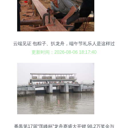
云端见证 包粽子、扒龙舟，端午节礼乐人是这样过
的
更新时间：2026-08-06 18:17:40
番禺第17届“莲峰杯”龙舟赛盛大开锣 98.2万奖金与